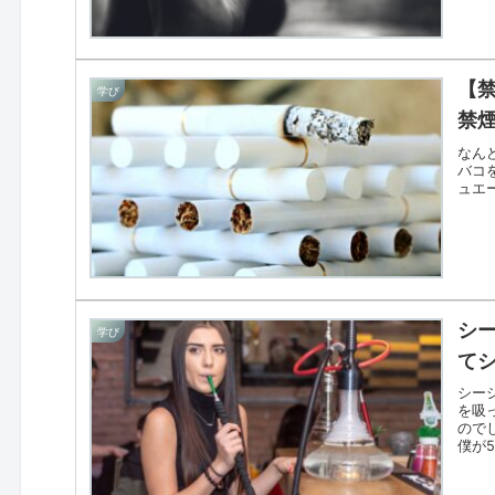
【
学び
禁
なん
バコ
ュエ
シ
学び
て
シー
を吸
ので
僕が