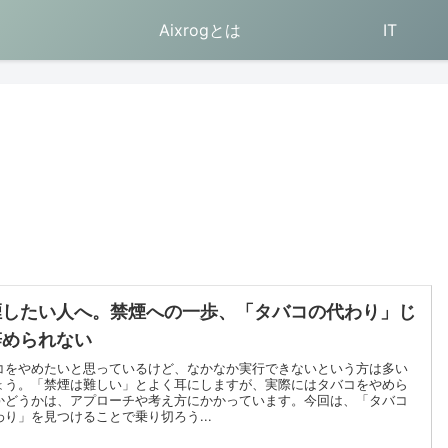
Aixrogとは
IT
煙したい人へ。禁煙への一歩、「タバコの代わり」じ
辞められない
コをやめたいと思っているけど、なかなか実行できないという方は多い
ょう。「禁煙は難しい」とよく耳にしますが、実際にはタバコをやめら
かどうかは、アプローチや考え方にかかっています。今回は、「タバコ
わり」を見つけることで乗り切ろう...