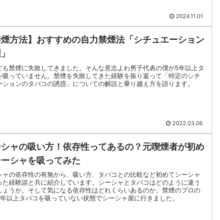
2024.11.01
禁煙方法】おすすめの自力禁煙法「シチュエーション
煙」
ども禁煙に失敗してきました。そんな意志よわ男子代表の僕が5年以上タ
を吸っていません。禁煙を失敗してきた経験を振り返って「特定のシチ
ーションのタバコの誘惑」についての解説と乗り越え方を語ります。
2022.03.06
ーシャの吸い方！依存性ってあるの？元喫煙者が初め
シーシャを吸ってみた
シャの依存性の有無から、吸い方、タバコとの比較など初めてシーシャ
った経験談と共に紹介しています。シーシャとタバコはどのように違う
しょうか。そして気になる依存性はどれくらいあるのか。禁煙のプロの
5年以上タバコを吸っていない状態でシーシャ屋に行きました。