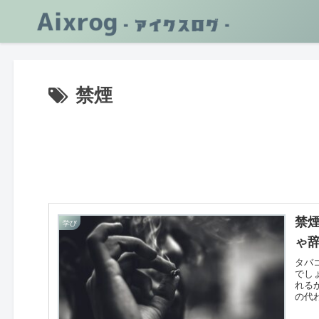
禁煙
禁
学び
ゃ
タバ
でし
れる
の代