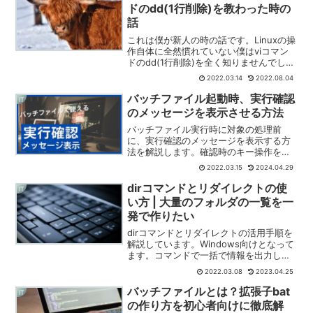
ドのdd(1行削除)を教わった時の
話
これは僕が新人の時の話です。Linuxの操
作自体に全然慣れていない僕はviコマン
ドのdd(1行削除)を全く知りませんでし
た。入力モードで「BackSpace連打」を
2022.03.14
2022.08.04
しまくって行を削除しているところをみ
て、その時同じプロジェクトにいたコミ
バッチファイル起動時、実行確認
IT
ュ障ビースト系プログラマの先輩にddを
のメッセージを表示させる方法
教わった時の話です。
バッチファイル実行時に対象の処理前
に、実行確認のメッセージを表示する方
法を解説します。確認時のキー操作を受
け付けて、その内容によって、実行する
2022.03.15
2024.04.29
かどうかの分岐も行います。バッチファ
イルって便利ですが、エクスプローラー
dirコマンドとリダイレクトの使
IT
操作中に間違ってダブルクリックしちゃ
い方 | 大量のフォルダの一覧を一
いそうで怖いですよね。
発で作りたい
dirコマンドとリダイレクトの活用手順を
解説しています。Windows向けとなって
ます。コマンドで一括で情報を出力し
て、お手軽に整理しちゃいましょう！フ
2022.03.08
2023.04.25
ォルダ構造が煩雑になり、大変な状況に
なっていることってよくありますよね。
バッチファイルとは？拡張子bat
IT
の作り方を初心者向けに徹底解