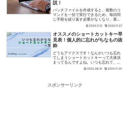
説！
バッチファイルを作成すると、複数のコ
マンドを一括で実行できるため、毎回同
じ手順を繰り返す必要がなくなり、業務
効率が上がりますよね。特にプログラミ
2024.11.12
2024.11.27
ング初心者やITスキルを磨きたい方にと
って、バッチファイルの基本を学ぶこと
オススメのショートカットキー早
IT
は結構良い勉強になるこ...
見表！個人的に忘れがちなもの抜
粋
どうもアイクスです！なんかいつも忘れ
てしまうショートカットキーって大体決
まってるんですよね。いつも忘れて、そ
していつも調べなおしています。個人的
2022.08.31
2023.11.25
に忘れがちなショートカットキーをまと
めておこうと思います。ブラウザでタブ
移動右のタブへ移動Ctr...
スポンサーリンク