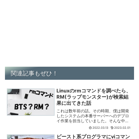
関連記事もぜひ！
Linuxのrmコマンドを調べたら、
IT
RM(ラップモンスター)が検索結
果に出てきた話
これは数年前の話。その時期、僕は開発
したシステムの本番サーバーへのデプロ
イ作業を担当していました。そんな中、
rmコマンドを調べていたら、韓国アイド
2022.03.13
2023.02.01
ルのRMさんが検索結果に出てきたという
だけの話です。
ビースト系プログラマにviコマン
IT